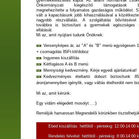
gyermekétkeztetés kapta. Az állami normatívák csök
Önkormányzati kiegészítő támogatások be
megnehezítette a folyamatos gazdaságos működést. 
vált a kapacitásunk jobb kihasználásával a közétkezte
nagyobb részvállalás. A szolgáltatás bővítésével
továbbra is biztosítani a gyermekek egészséges é
ellátását.
Mi az, amit nyújtani tudunk Önöknek:
Versenyképes ár, az "A" és "B" menü egységesen 1
+ csomagolás 85Ft-tól/doboz
Ingyenes kiszállítás
Kétfogásos A és B menü
Mennyiségi kedvezmény. Kérje egyedi ajánlatunkat!
Kedvezményes ételtartó dobozt biztosítunk 85F
áron(amennyiben igénylik, vagy váltás ételhordót nem bi
Mi az, amit kérünk:
Egy vidám elégedett mosolyt….:)
Reméljük hamarosan Megrendelői körünkben tisztelhetjü
Ebéd kiszállítás: hétfőtől - péntekig: 12:00-14:00 
Rendelés felvétel: hétfőtől - péntekig: 8:00-14:00 