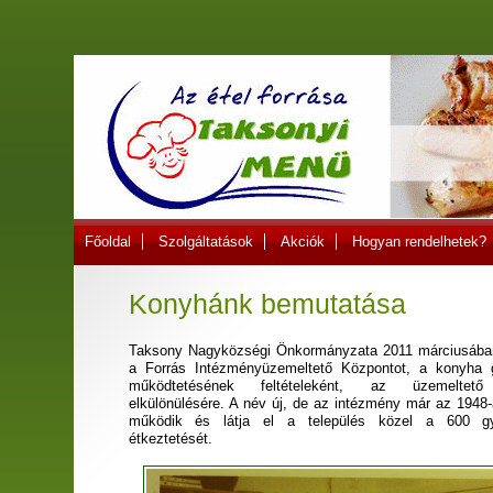
Főoldal
Szolgáltatások
Akciók
Hogyan rendelhetek?
Konyhánk bemutatása
Taksony Nagyközségi Önkormányzata 2011 márciusában
a Forrás Intézményüzemeltető Központot, a konyha
működtetésének feltételeként, az üzemeltető
elkülönülésére. A név új, de az intézmény már az
1948-
működik és látja el a település közel a 600 g
étkeztetését.