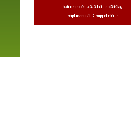
heti menünél: előző hét csütörtökig
napi menünél: 2 nappal előtte
Főoldal
|
Szolgáltatások
|
Akciók
|
Hogyan rendelhetek?
© 2011. Minden jog fenntartva