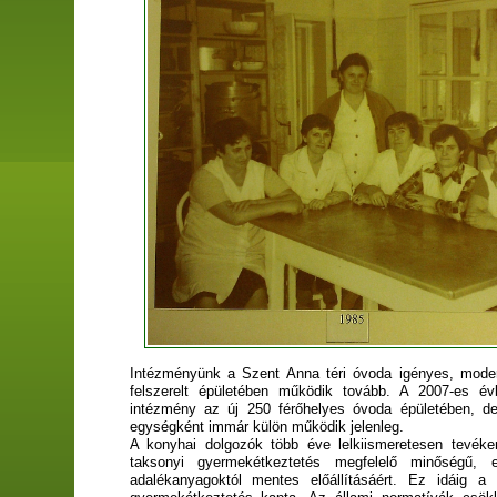
Intézményünk a Szent Anna téri óvoda igényes, mode
felszerelt épületében működik tovább. A 2007-es év
intézmény az új 250 férőhelyes óvoda épületében, de
egységként immár külön működik jelenleg.
A konyhai dolgozók több éve lelkiismeretesen tevék
taksonyi gyermekétkeztetés megfelelő minőségű, e
adalékanyagoktól mentes előállításáért. Ez idáig a